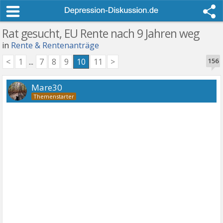
Rat gesucht, EU Rente nach 9 Jahren weg
in
Rente & Rentenanträge
<
1
...
7
8
9
10
11
>
156
Mare30