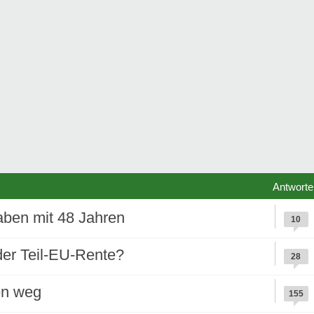
Antworte
aben mit 48 Jahren
10
er Teil-EU-Rente?
28
en weg
155