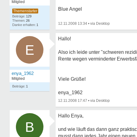
Mitglied
Blue Angel
129
26
12.11.2008 13:34
•
1
Hallo!
E
Also ich leide unter "schweren rezi
Rente wegen verminderter Erwerbsfä
enya_1962
Mitglied
Viele Grüße!
1
enya_1962
12.11.2008 17:47
•
Hallo Enya,
B
und wie läuft das dann ganz praktis
musst dann jedes Jahr einen neuen 