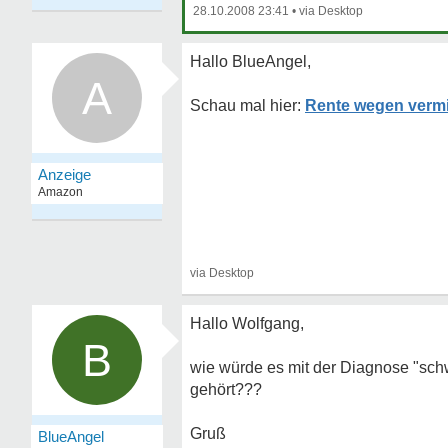
28.10.2008 23:41
•
Hallo BlueAngel,
A
Rente wegen vermi
Hallo Wolfgang,
B
wie würde es mit der Diagnose "sc
gehört???
Gruß
BlueAngel