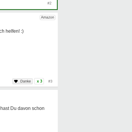
#2
x 3
#3
 hast Du davon schon