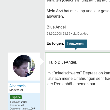
erhalten (Gleichstellungsantrag läuft
Mein Arzt hat mir klipp und klar ges
abwarten.
Blue Angel
28.10.2008 23:19
•
4 Antworten ↓
Hallo BlueAngel,
mit "mittelschwerer" Depression ka
ist nach meine Erfahrungen sehr frag
der Rentenhöhe bemerkbar.
Albarracin
Moderator
Experte
1665
26
1067