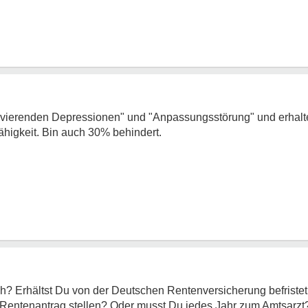
divierenden Depressionen" und "Anpassungsstörung" und erhalte e
higkeit. Bin auch 30% behindert.
ch? Erhältst Du von der Deutschen Rentenversicherung befristet
Rentenantrag stellen? Oder musst Du jedes Jahr zum Amtsarzt?