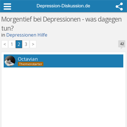
Morgentief bei Depressionen - was dagegen
tun?
in
Depressionen Hilfe
<
1
2
3
>
42
Octavian