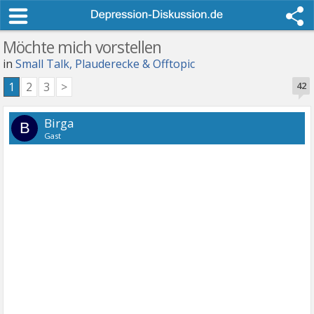
Möchte mich vorstellen
in
Small Talk, Plauderecke & Offtopic
1
2
3
>
42
Birga
B
Gast