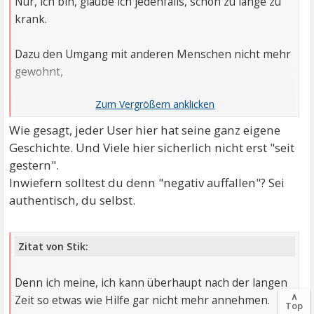
Nur, ich bin, glaube ich jedenfalls, schon zu lange zu
krank.
Dazu den Umgang mit anderen Menschen nicht mehr
gewohnt,
Deshalb bemühe ich mich, hier nicht gleich negativ
aufzufallen.
Wie gesagt, jeder User hier hat seine ganz eigene
Geschichte. Und Viele hier sicherlich nicht erst "seit
gestern".
Inwiefern solltest du denn "negativ auffallen"? Sei
authentisch, du selbst.
Zitat von Stik:
Denn ich meine, ich kann überhaupt nach der langen
∧
Zeit so etwas wie Hilfe gar nicht mehr annehmen.
Top