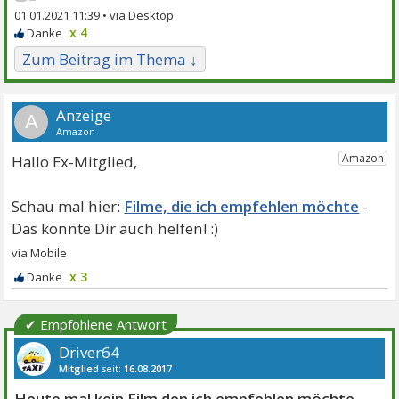
01.01.2021 11:39 •
x 4
Zum Beitrag im Thema ↓
A
Hallo Ex-Mitglied,
Filme, die ich empfehlen möchte
x 3
✔ Empfohlene Antwort
Driver64
Mitglied
seit:
16.08.2017
Beiträge:
845
Danke:
1079
Themen:
13
Heute mal kein Film den ich empfehlen möchte