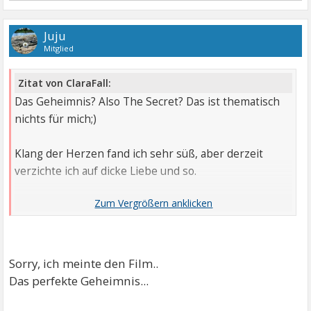
Juju
Mitglied
Zitat von ClaraFall:
Das Geheimnis? Also The Secret? Das ist thematisch
nichts für mich;)
Klang der Herzen fand ich sehr süß, aber derzeit
verzichte ich auf dicke Liebe und so.
Abgeschnitten hab ich noch nicht free gefunden..,
klingt aber super. Ich mag Eidinger total ( aber auch
Bleibtreu manchmal;) )
Sorry, ich meinte den Film..
Das perfekte Geheimnis...