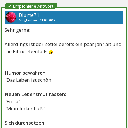
✔ Empfohlene Antwort
Blume71
Mitglied
seit:
01.03.2019
Beiträge:
2867
Danke:
4520
Themen:
5
Sehr gerne:
Allerdings ist der Zettel bereits ein paar Jahr alt und
die Filme ebenfalls
Humor bewahren:
"Das Leben ist schön"
Neuen Lebensmut fassen:
"Frida"
"Mein linker Fuß"
Sich durchsetzen: