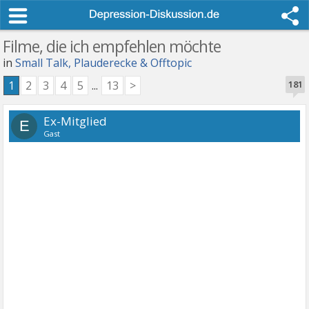
Filme, die ich empfehlen möchte
in
Small Talk, Plauderecke & Offtopic
1
2
3
4
5
...
13
>
181
Ex-Mitglied
E
Gast