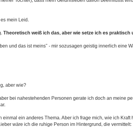
i meiner Tochter), dass mein Gefühlsleben davon beeinflusst wird
 es mein Leid.
g.
Theoretisch weiß ich das, aber wie setze ich es praktisch
eben und das ist meins" - mir sozusagen geistig innerlich eine
ng, aber wie?
, aber bei nahestehenden Personen gerate ich doch an meine pe
ar.
och einmal ein anderes Thema. Aber ich frage mich, wie ich Kraft
eber wäre ich die ruhige Person im Hintergrund, die vermittelt: