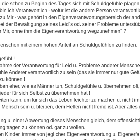
 die schon zu Beginn des Tages sich mit Schuldgefühle plagen 
n ich Verantwortlich - wofür ist die andere Person verantwortlic
zu Mir - was gehört in den Eigenverantwortungsbereich der and
i der Bewältigung seines Leid´s od. seiner Probleme unterstütz
n Mir, ohne ihm die Eigenverantwortung wegzunehmen" ?
Menschen mit einem hohen Anteil an Schuldgefühlen zu finden.
efühl !
rnahme der Verantwortung für Leid u. Probleme anderer Mensche
fühle Anderer verantwortlich zu sein (das sie immer nur gute Gefü
zu können !
eben eher, wie es Männer tun, Schuldgefühle u. übernehmen oft,
jeder für sich Selbst zu übernehmen hat !
iten kann, um für sich das Leben leichter zu machen u. nicht i
 Mensch sein u. bleiben, dem Helfen nicht fremd ist. Aber alle
g u. einer Abwertung dieses Menschen gleich, dem offensichtli
ung tragen zu können od. gar zu wollen.
Kinder, immer von jeglicher Eigenverantwortung u. Eigenerfah