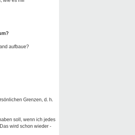
, wie es mir
 um?
 Wand aufbaue?
rsönlichen Grenzen, d. h.
 haben soll, wenn ich jedes
 Das wird schon wieder -