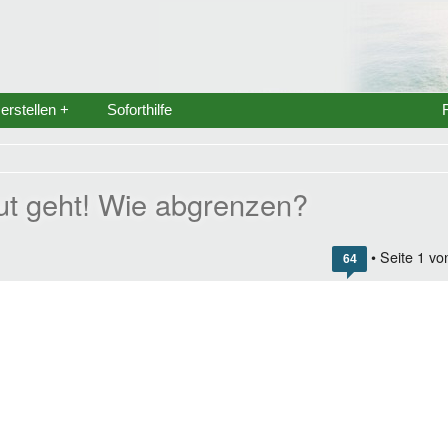
rstellen +
Soforthilfe
gut geht! Wie abgrenzen?
• Seite
1
vo
64