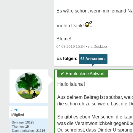
Es wäre schön, wenn mir jemand Na
Vielen Dank!
Blume!
04.07.2019 15:34
•
63 Antworten ↓
✔ Empfohlene Antwort
Hallo laluna !
Aus deinem Beitrag ist spürbar, wel
die schon eh zu schwere Last die Du
Jedi
Mitglied
So gibt es eben Menschen, die kau
Beiträge:
10195
was die Verantwortlichkeit gegenübe
Themen:
19
Du schreibst, dass Dir der Ursprung 
Danke erhalten:
21116