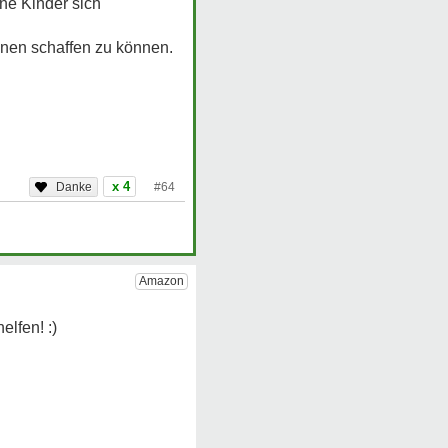
ene Kinder sich
ionen schaffen zu können.
x 4
#64