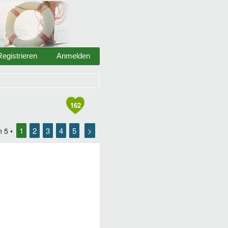
Registrieren
Anmelden
162
1
2
3
4
5
>
n
5
•