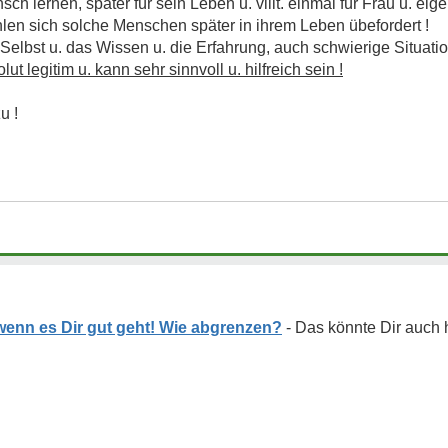
ch lernen, später für sein Leben u. villt. einmal für Frau u. eig
ühlen sich solche Menschen später in ihrem Leben übefordert !
h Selbst u. das Wissen u. die Erfahrung, auch schwierige Situat
lut legitim u. kann sehr sinnvoll u. hilfreich sein !
u !
 wenn es Dir gut geht! Wie abgrenzen?