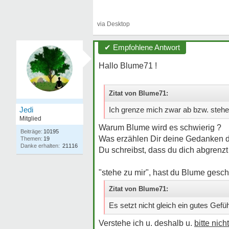
✔ Empfohlene Antwort
Hallo Blume71 !
Zitat von Blume71:
Jedi
Ich grenze mich zwar ab bzw. steh
Mitglied
Warum Blume wird es schwierig ?
Beiträge:
10195
Was erzählen Dir deine Gedanken 
Themen:
19
Danke erhalten:
21116
Du schreibst, dass du dich abgrenzt 
"stehe zu mir", hast du Blume gesch
Zitat von Blume71:
Es setzt nicht gleich ein gutes Gefü
Verstehe ich u. deshalb u.
bitte nich