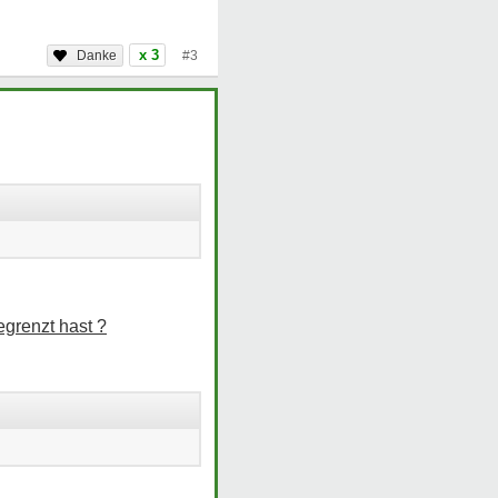
x 3
#3
egrenzt hast ?