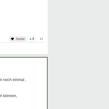
x 6
#1
ln noch einmal ,
en können,