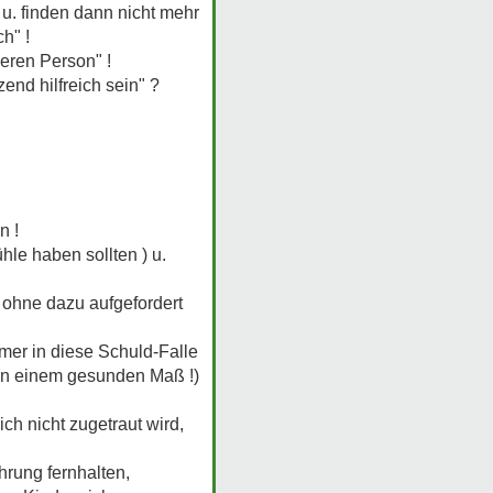
u. finden dann nicht mehr
h" !
eren Person" !
end hilfreich sein" ?
n !
hle haben sollten ) u.
 ohne dazu aufgefordert
mmer in diese Schuld-Falle
s in einem gesunden Maß !)
ch nicht zugetraut wird,
rung fernhalten,