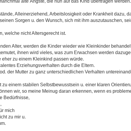
 manchmal alte Ängste, die nun auf das Kind übertragen werden.
ände, Alleinerziehend, Arbeitslosigkeit oder Krankheit dazu, d
 seinen Sorgen u. den Wunsch, sich mit ihm auszutauschen, se
, welche nicht Altersgerecht ist.
nden Alter, werden die Kinder wieder wie Kleinkinder behandelt
emutet, ihnen wird vieles, was zum Erwachsen werden dazug
ie eher zu einem Kleinkind passen würde.
valentes Erziehungsverhalten durch die Eltern.
. der Mutter zu ganz unterschiedlichen Verhalten untereinand
t zu einem stabilen Selbstbewusstsein u. einer klaren Orientie
önnen wir, so meine Meinug daran erkennen, wenn es probleme
e Bedürfnisse,
,
für mich
cht zu mir u.
um.