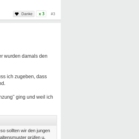
x 3
#3
her wurden damals den
uss ich zugeben, dass
nd.
nzung" ging und weil ich
o sollten wir den jungen
haltensmuster prüfen u.