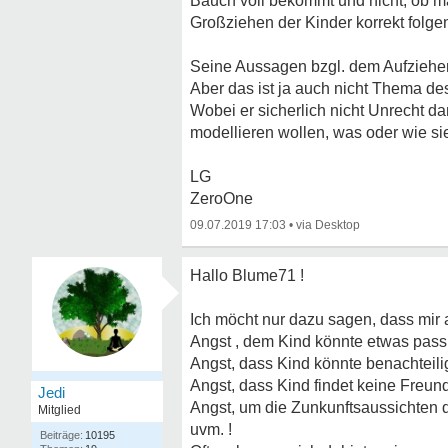
Bauch voll bekommt und nicht, ob ma
Großziehen der Kinder korrekt folge
Seine Aussagen bzgl. dem Aufziehen
Aber das ist ja auch nicht Thema de
Wobei er sicherlich nicht Unrecht da
modellieren wollen, was oder wie s
LG
ZeroOne
09.07.2019 17:03
•
Hallo Blume71 !
Ich möcht nur dazu sagen, dass mir a
Angst , dem Kind könnte etwas passi
Angst, dass Kind könnte benachteili
Angst, dass Kind findet keine Freund
Jedi
Angst, um die Zunkunftsaussichten 
Mitglied
uvm. !
10195