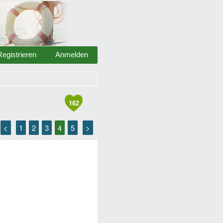
Registrieren
Anmelden
162
<
1
2
3
4
5
>