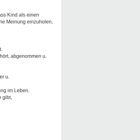
ass Kind als einen
ine Meinung einzuholen,
.
ehört, abgenommen u.
er u.
rung im Leben.
 gibt,