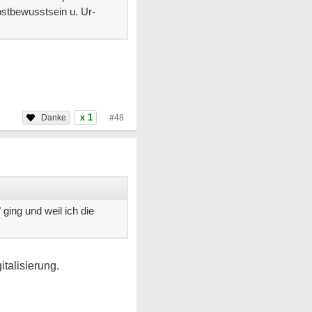
bstbewusstsein u. Ur-
x 1
#48
ging und weil ich die
italisierung.