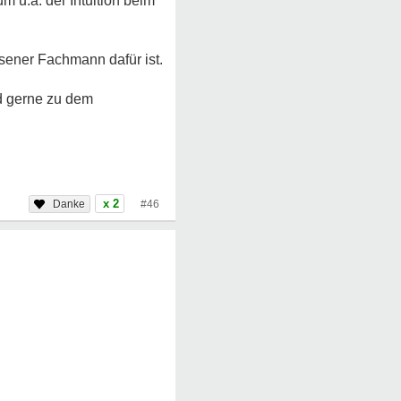
 u.a. der Intuition beim
sener Fachmann dafür ist.
nd gerne zu dem
x 2
#46