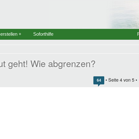
rstellen +
Soforthilfe
gut geht! Wie abgrenzen?
• Seite
4
von
5
•
64