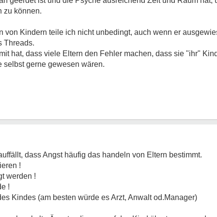
n geerdet ist und die Psyche ausreichend Zeit und Raum hat, um
n zu können.
 von Kindern teile ich nicht unbedingt, auch wenn er ausgewie
s Threads.
mit hat, dass viele Eltern den Fehler machen, dass sie "ihr" Ki
ie selbst gerne gewesen wären.
uffällt, dass Angst häufig das handeln von Eltern bestimmt.
eren !
gt werden !
e !
des Kindes (am besten würde es Arzt, Anwalt od.Manager)