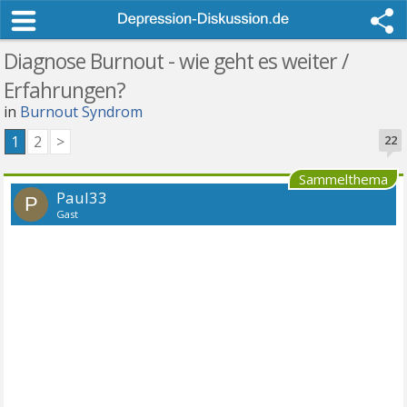
Diagnose Burnout - wie geht es weiter /
Erfahrungen?
in
Burnout Syndrom
1
2
>
22
Sammelthema
Paul33
P
Gast