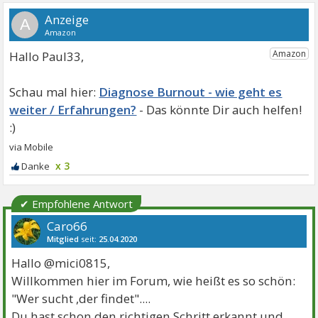
A
Hallo Paul33,
Diagnose Burnout - wie geht es
weiter / Erfahrungen?
x 3
✔ Empfohlene Antwort
Caro66
Mitglied
seit:
25.04.2020
Beiträge:
2386
Danke:
3070
Themen:
5
Hallo @mici0815,
Willkommen hier im Forum, wie heißt es so schön:
"Wer sucht ,der findet"....
Du hast schon den richtigen Schritt erkannt und