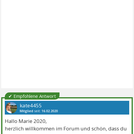
✔ Empfohlene Antwort
kate4455
Mitglied
seit:
16.02.2020
Beiträge:
27
Danke:
24
Themen:
1
Hallo Marie 2020,
herzlich willkommen im Forum und schön, dass du