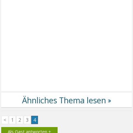
<
1
2
3
4
Als Gast antworten +