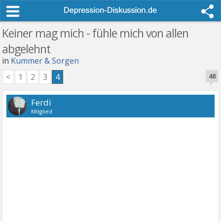
Keiner mag mich - fühle mich von allen
abgelehnt
in
Kummer & Sorgen
<
1
2
3
4
48
Ferdi
Mitglied