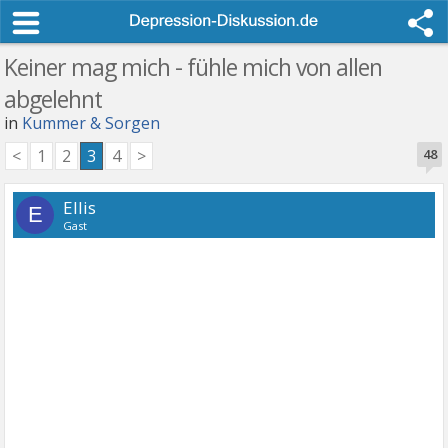
Keiner mag mich - fühle mich von allen
abgelehnt
in
Kummer & Sorgen
<
1
2
3
4
>
48
Ellis
E
Gast