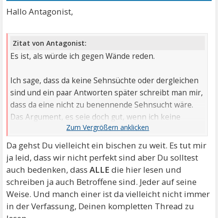
Hallo Antagonist,
Zitat von Antagonist:
Es ist, als würde ich gegen Wände reden.
Ich sage, dass da keine Sehnsüchte oder dergleichen
sind und ein paar Antworten später schreibt man mir,
dass da eine nicht zu benennende Sehnsucht wäre.
Das Argument, es seie doch gut, wenn ich keine
schlechten Gefühle zu haben, ist auch selbsterklärend
schwachsinnig.
Da gehst Du vielleicht ein bischen zu weit. Es tut mir
ja leid, dass wir nicht perfekt sind aber Du solltest
auch bedenken, dass
ALLE
die hier lesen und
schreiben ja auch Betroffene sind. Jeder auf seine
Weise. Und manch einer ist da vielleicht nicht immer
in der Verfassung, Deinen kompletten Thread zu