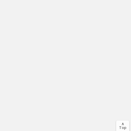
∧
Top