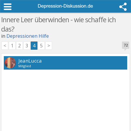
Innere Leer überwinden - wie schaffe ich
das?
in
Depressionen Hilfe
<
1
2
3
4
5
>
72
JeanLucca
Mitglied