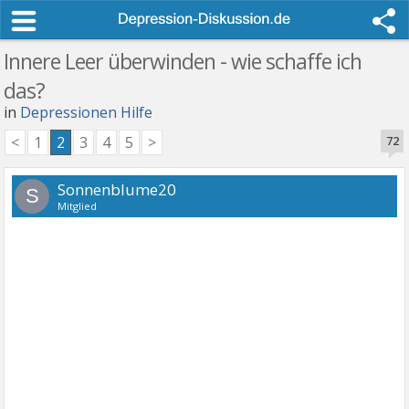
Innere Leer überwinden - wie schaffe ich
das?
in
Depressionen Hilfe
<
1
2
3
4
5
>
72
Sonnenblume20
S
Mitglied