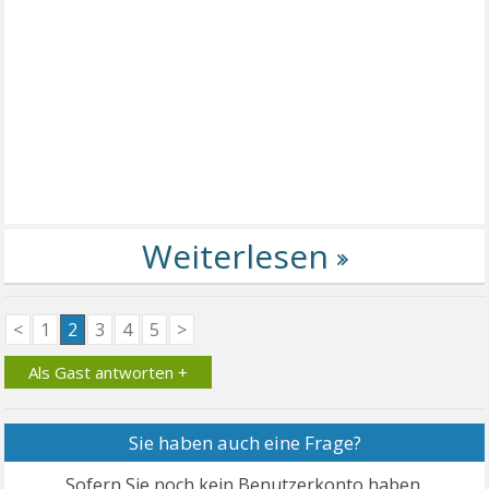
<
1
2
3
4
5
>
Als Gast antworten +
Sie haben auch eine Frage?
Sofern Sie noch kein Benutzerkonto haben,