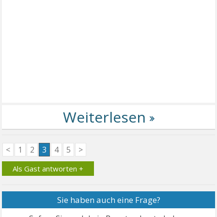
<
1
2
3
4
5
>
Als Gast antworten +
Sie haben auch eine Frage?