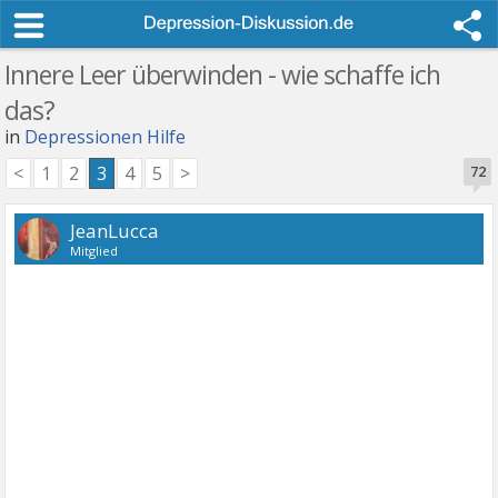
Innere Leer überwinden - wie schaffe ich
das?
in
Depressionen Hilfe
<
1
2
3
4
5
>
72
JeanLucca
Mitglied