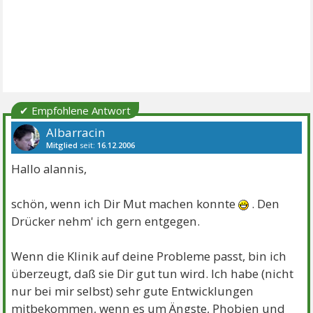
✔ Empfohlene Antwort
Albarracin
Mitglied
seit:
16.12.2006
Beiträge:
1665
Danke:
1067
Themen:
26
Hallo alannis,
schön, wenn ich Dir Mut machen konnte
. Den
Drücker nehm' ich gern entgegen.
Wenn die Klinik auf deine Probleme passt, bin ich
überzeugt, daß sie Dir gut tun wird. Ich habe (nicht
nur bei mir selbst) sehr gute Entwicklungen
mitbekommen, wenn es um Ängste, Phobien und