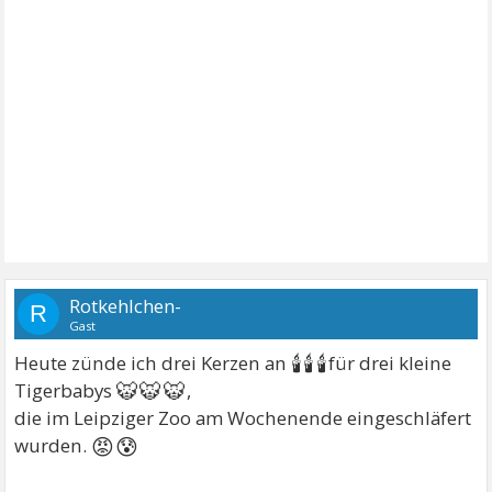
Rotkehlchen-
R
Gast
🕯🕯🕯
Heute zünde ich drei Kerzen an
für drei kleine
🐯🐯🐯
Tigerbabys
,
die im Leipziger Zoo am Wochenende eingeschläfert
😡😰
wurden.