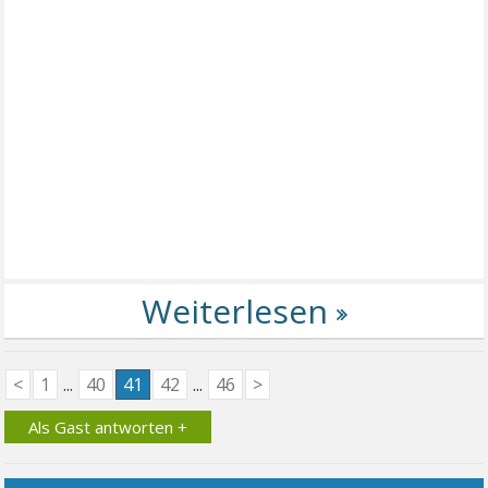
<
1
...
40
41
42
...
46
>
Als Gast antworten +