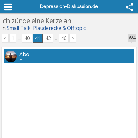
Ich zünde eine Kerze an
in
Small Talk, Plauderecke & Offtopic
<
1
...
40
41
42
...
46
>
684
Aboi
Mitglied