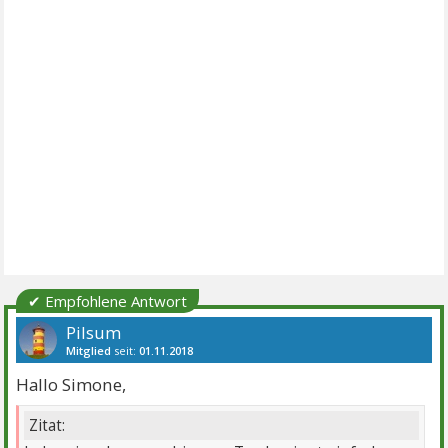
✔ Empfohlene Antwort
Pilsum
Mitglied
seit:
01.11.2018
Beiträge:
3866
Danke:
6615
Themen:
16
Hallo Simone,
Zitat: