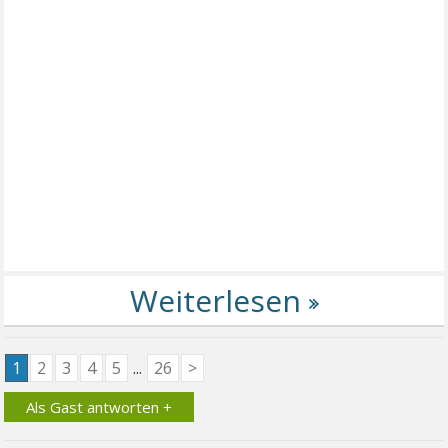
1
2
3
4
5
...
26
>
Als Gast antworten +