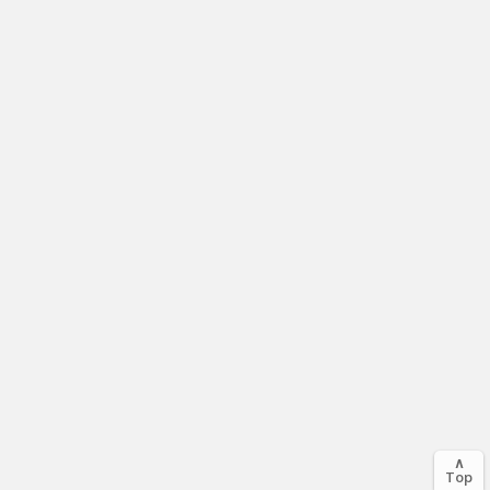
∧
Top