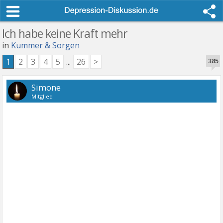
Ich habe keine Kraft mehr
in
Kummer & Sorgen
1
2
3
4
5
...
26
>
385
Simone
Mitglied