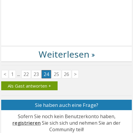
<
1
...
22
23
24
25
26
>
Als Gast antworten +
Sie haben auch eine Frage?
Sofern Sie noch kein Benutzerkonto haben,
registrieren
Sie sich sich und nehmen Sie an der
Community teil!