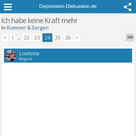
Ich habe keine Kraft mehr
in
Kummer & Sorgen
<
1
...
22
23
24
25
26
>
385
Liselotte
Mitglied