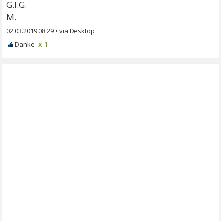
G.l.G.
M.
02.03.2019 08:29
•
x 1