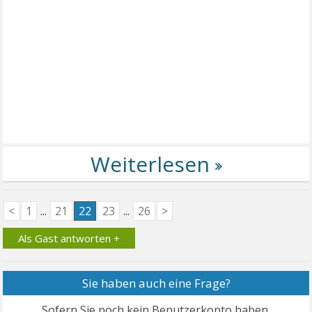
<
1
...
21
22
23
...
26
>
Als Gast antworten +
Sie haben auch eine Frage?
Sofern Sie noch kein Benutzerkonto haben,