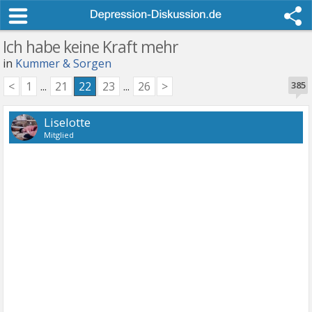
Ich habe keine Kraft mehr
in
Kummer & Sorgen
<
1
...
21
22
23
...
26
>
385
Liselotte
Mitglied