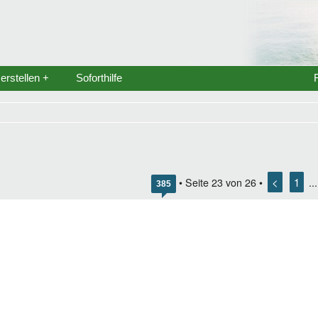
rstellen +
Soforthilfe
<
1
• Seite
23
von
26
•
..
385