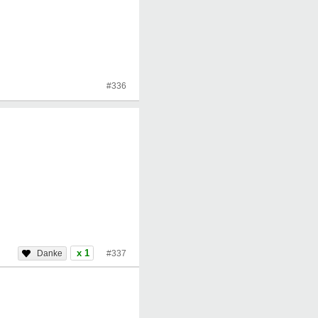
#336
x 1
#337