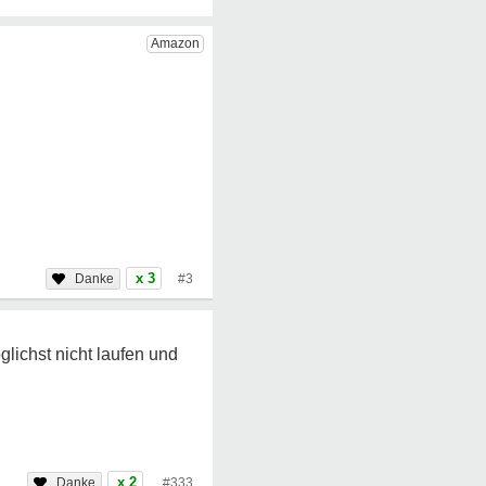
x 3
#3
glichst nicht laufen und
x 2
#333