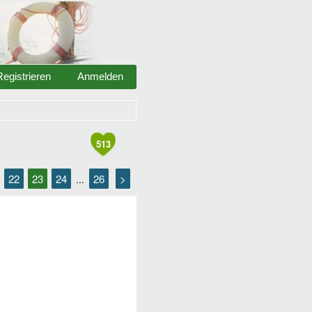
Registrieren
Anmelden
513
22
23
24
26
>
.
...