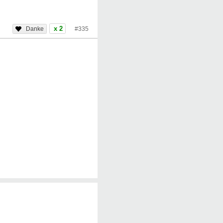
x 2
#335