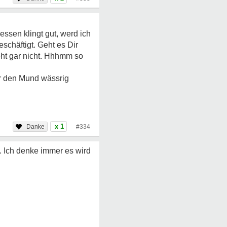
essen klingt gut, werd ich
chäftigt. Geht es Dir
eht gar nicht. Hhhmm so
ir den Mund wässrig
x 1
#334
. Ich denke immer es wird