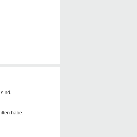
 sind.
itten habe.