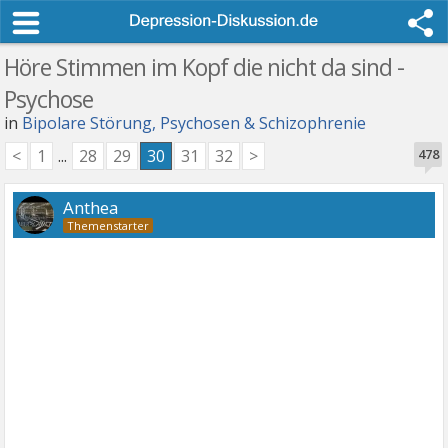
Höre Stimmen im Kopf die nicht da sind -
Psychose
in
Bipolare Störung, Psychosen & Schizophrenie
<
1
...
28
29
30
31
32
>
478
Anthea