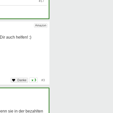
#17
x 3
#3
nn sie in der bezahlten