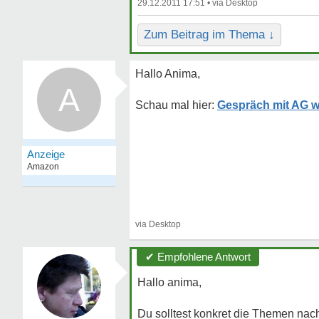
29.12.2011 17:51 •
Zum Beitrag im Thema ↓
Hallo Anima,
A
Gespräch mit AG we
✔ Empfohlene Antwort
Hallo anima,
Du solltest konkret die Themen nac