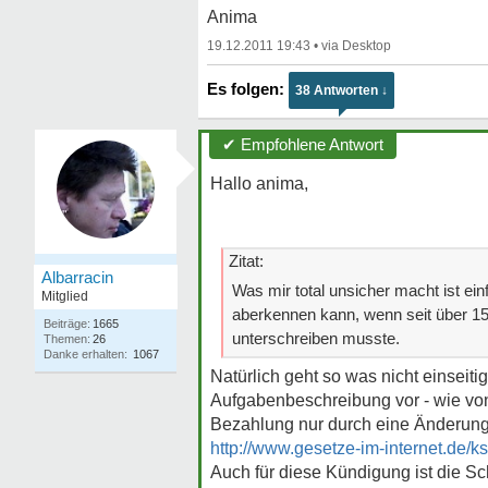
Anima
19.12.2011 19:43
•
38 Antworten ↓
✔ Empfohlene Antwort
Hallo anima,
Zitat:
Albarracin
Was mir total unsicher macht ist ein
Mitglied
aberkennen kann, wenn seit über 15 J
Beiträge:
1665
unterschreiben musste.
Themen:
26
Danke erhalten:
1067
Natürlich geht so was nicht einseit
Aufgabenbeschreibung vor - wie von
Bezahlung nur durch eine Änderun
http://www.gesetze-im-internet.de/k
Auch für diese Kündigung ist die S