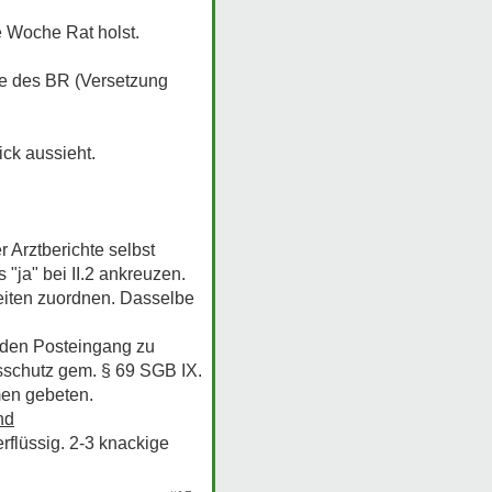
e Woche Rat holst.
te des BR (Versetzung
ick aussieht.
 Arztberichte selbst
 "ja" bei II.2 ankreuzen.
eiten zuordnen. Dasselbe
m den Posteingang zu
sschutz gem. § 69 SGB IX.
men gebeten.
nd
flüssig. 2-3 knackige