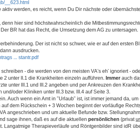
gb/__623.html
e aktiv werden, es reicht, wenn Du Dir nächste oder übernächst
n, denn hier sind höchstwahrscheinlich die Mitbestimmungsrech
. Der BR hat das Recht, die Umsetzung dem AG zu untersagen.
erbehinderung. Der ist nicht so schwer, wie er auf den ersten Bl
 dann ausdrucken.
ags ... stantr.pdf
schreiben - die werden von den meisten VA's eh' ignoriert - oder
e 2 unter II.1 die Krankheiten einzeln aufführen.
Immer
auch das
e unter III.1 und III.2 angeben und per Ankreuzen den Krankh
nd/oder Kliniken unter III.3 bzw. III.4 auf Seite 3.
n. Auch wenn ein Amt in "Urlaub" ist, ist immer jemand da, u
auf dem Rückschein + 3 Wochen beginnt der vorläufige Recht
 VA angeschrieben und um aktuelle Befunde bzw. Stellungnah
nd sage ihnen, daß es auf die aktuellen
persönlichen
(privat
u
 Langatmige Therapieverläufe und Röntgenbilder sind idR über