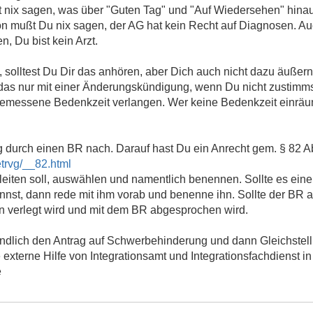
ßt nix sagen, was über "Guten Tag" und "Auf Wiedersehen" hina
on mußt Du nix sagen, der AG hat kein Recht auf Diagnosen. Au
, Du bist kein Arzt.
n, solltest Du Dir das anhören, aber Dich auch nicht dazu äußern
das nur mit einer Änderungskündigung, wenn Du nicht zustimms
gemessene Bedenkzeit verlangen. Wer keine Bedenkzeit einräumt
 durch einen BR nach. Darauf hast Du ein Anrecht gem. § 82 A
etrvg/__82.html
leiten soll, auswählen und namentlich benennen. Sollte es ein
nnst, dann rede mit ihm vorab und benenne ihn. Sollte der BR a
n verlegt wird und mit dem BR abgesprochen wird.
 endlich den Antrag auf Schwerbehinderung und dann Gleichstel
e externe Hilfe von Integrationsamt und Integrationsfachdienst 
e