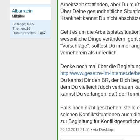
Arbeitszeit stattfinden, aber Du mu
Albarracin
Über Deine gesundheitliche Situati
Mitglied
Krankheit kannst Du nicht abschätzen
Beiträge:
1665
Themen:
26
Geht es um die Arbeitsplatzsituatio
Danke erhalten:
1067
wesentliche Dinge verändern, geht 
"Vorschläge", solltest Du immer an
vorneherein als unredlich.
Denke noch mal über die Begleitung
http://www.gesetze-im-internet.de/b
Du kannst Dir den BR, der Dich beg
dem Du vielleicht doch vertrauen ka
kannst Du verlangen, daß der Termi
Falls noch nicht geschehen, stelle
solchen Konfliktsituationen auch di
zur Begleitung für Konfliktgespräch
20.12.2011 21:51 •