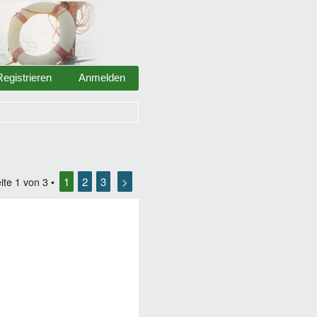
Registrieren
Anmelden
1
2
3
>
ite
1
von
3
•