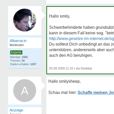
Hallo smily,
Schwerbehinderte haben grundsätzli
kann in diesem Fall keine sog. "bet
http://www.gesetze-im-internet.de/s
Albarracin
Du solltest Dich unbedingt an das 
Moderator
unterstützen, andererseits aber auc
Experte
auch den AG beruhigen.
1665
26
1067
05.09.2009 11:32
•
Hallo smilysheep,
A
Schaffe meinen Jo