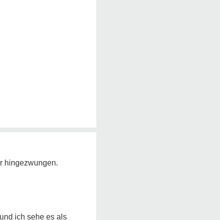
er hingezwungen.
 und ich sehe es als