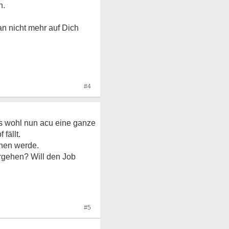
n.
man nicht mehr auf Dich
#4
as wohl nun acu eine ganze
fällt.
chen werde.
ergehen? Will den Job
#5