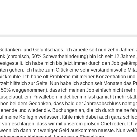
 Gedanken- und Gefühlschaos. Ich arbeite seit nun zehn Jahren 
nk (chronisch, 50% Schwerbehinderung) bin ich seit 12 Jahre
estgestellt. Ich habe mich bis jetzt immer durch den Job gekämp
en gehen. Ich habe zum Glück eine sehr verständnisvolle Mitarb
 Zwickmühle. Ich habe oft Probleme mit meiner Konzentration und
rzeit hilfreich zur Seite. Nun habe ich schon seit Monaten das 
zu 50% weggenommen), dass ich meinen Job einfach nicht mehr 
sgelaugt, ein Privatleben findet bei mir fast garnicht mehr statt
chon bei dem Gedanken, dass bald der Jahresabschluss naht ge
nende und wieder div. Buchungen an, die ich durch meine feh
uf meine Kollegin verlassen, fühle mich dabei auch ganz schlech
ir vorgeschlagen, dass wir mit unserem großen Chef reden. Ich w
wenn ich dann mit weniger Geld auskommen müsste. Nun weiß 