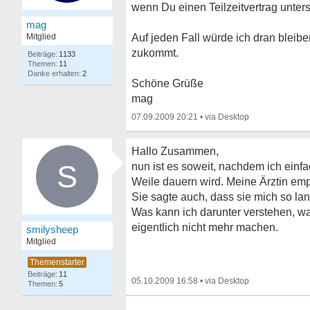
wenn Du einen Teilzeitvertrag unter
mag
Mitglied
Auf jeden Fall würde ich dran bleiben
zukommt.
1133
11
2
Schöne Grüße
mag
07.09.2009 20:21
•
Hallo Zusammen,
S
nun ist es soweit, nachdem ich einf
Weile dauern wird. Meine Ärztin empfa
Sie sagte auch, dass sie mich so l
Was kann ich darunter verstehen, wa
eigentlich nicht mehr machen.
smilysheep
Mitglied
11
05.10.2009 16:58
•
5