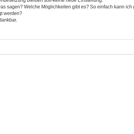
lenbesetzung bleiben soll-keine neue Einstellung.
twas sagen? Welche Möglichkeiten gibt es? So einfach kann ich 
gt werden?
dankbar.