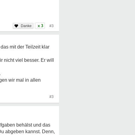
x 3
#3
as mit der Teilzeit klar
icht viel besser. Er will
.
gen wir mal in allen
#3
Aufgaben behälst und das
 Du abgeben kannst. Denn,