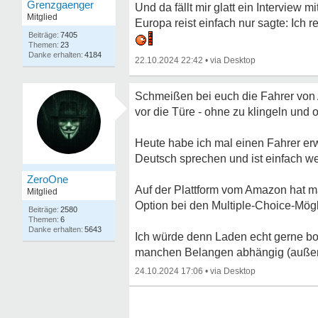
Grenzgaenger
Und da fällt mir glatt ein Interview
Mitglied
Europa reist einfach nur sagte: Ich r
7405
23
4184
22.10.2024 22:42
•
Schmeißen bei euch die Fahrer von 
vor die Türe - ohne zu klingeln un
Heute habe ich mal einen Fahrer erw
Deutsch sprechen und ist einfach w
ZeroOne
Auf der Plattform vom Amazon hat ma
Mitglied
Option bei den Multiple-Choice-Mögli
2580
6
5643
Ich würde denn Laden echt gerne bo
manchen Belangen abhängig (außer 
24.10.2024 17:06
•