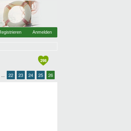
Registrieren
Anmelden
298
22
23
24
25
26
...