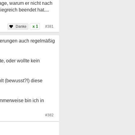
rage, warum er nicht nach
iegreich beendet hat....
x 1
#381
eferungen auch regelmäßig
, oder wollte kein
lt (bewusst?!) diese
mmerweise bin ich in
#382