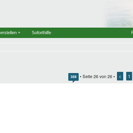
rstellen +
Soforthilfe
<
1
• Seite
26
von
26
•
388