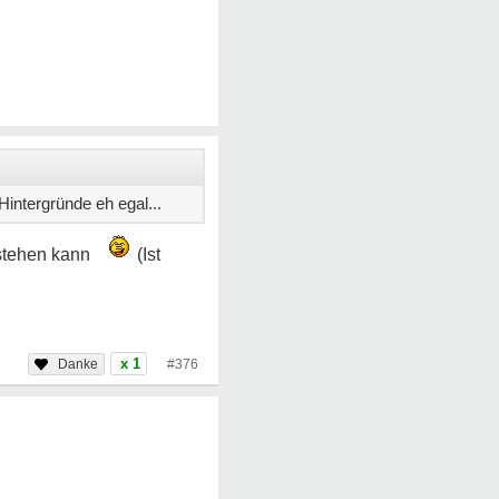
intergründe eh egal...
tstehen kann
(Ist
x 1
#376