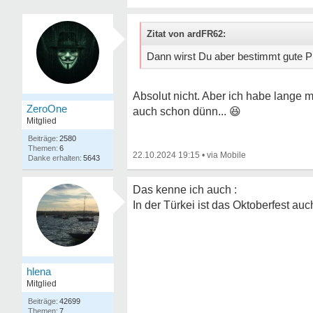
Zitat von ardFR62:
Dann wirst Du aber bestimmt gute P
Absolut nicht. Aber ich habe lange 
ZeroOne
auch schon dünn...
😆
Mitglied
2580
6
22.10.2024 19:15
•
5643
Das kenne ich auch :
In der Türkei ist das Oktoberfest a
hlena
Mitglied
42699
7