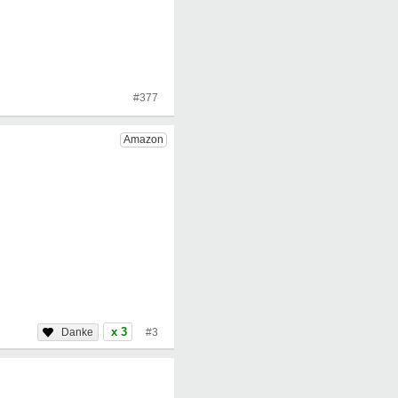
#377
x 3
#3