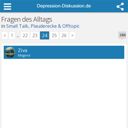
Fragen des Alltags
in
Small Talk, Plauderecke & Offtopic
<
1
...
22
23
24
25
26
>
388
Ziva
Mitglied