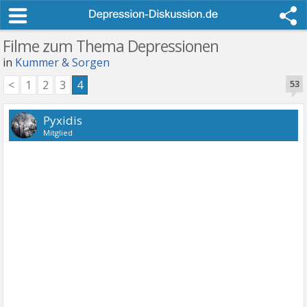
Filme zum Thema Depressionen
in
Kummer & Sorgen
<
1
2
3
4
53
Pyxidis
Mitglied