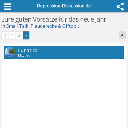
Eure guten Vorsätze für das neue Jahr
in
Small Talk, Plauderecke & Offtopic
<
1
2
3
41
Lunatica
Mitglied