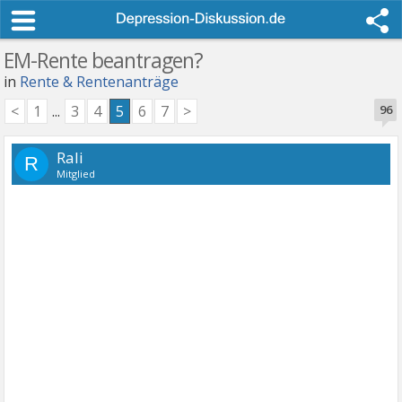
EM-Rente beantragen?
in
Rente & Rentenanträge
<
1
...
3
4
5
6
7
>
96
Rali
R
Mitglied