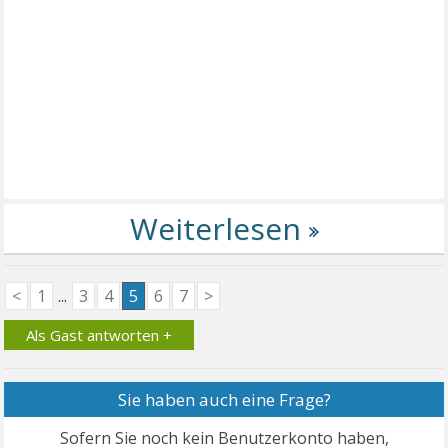
<
1
...
3
4
5
6
7
>
Als Gast antworten +
Sie haben auch eine Frage?
Sofern Sie noch kein Benutzerkonto haben,