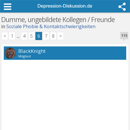
Dumme, ungebildete Kollegen / Freunde
in
Soziale Phobie & Kontaktschwierigkeiten
<
1
...
4
5
6
7
8
>
115
BlackKnight
Mitglied