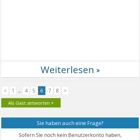
<
1
...
4
5
6
7
8
>
Als Gast antworten +
Sie haben auch eine Frage?
Sofern Sie noch kein Benutzerkonto haben,