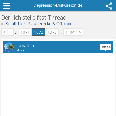
Der "Ich stelle fest-Thread"
in
Small Talk, Plauderecke & Offtopic
<
1
...
1071
1072
1073
...
1104
>
Lunatica
16546
Mitglied