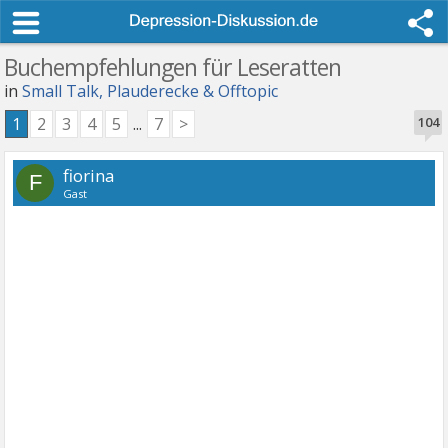
Buchempfehlungen für Leseratten
in
Small Talk, Plauderecke & Offtopic
1
2
3
4
5
...
7
>
104
fiorina
F
Gast