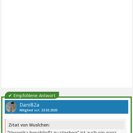
✔ Empfohlene Antwort
Dani82a
Mitglied
seit:
23.03.2020
Beiträge:
1112
Danke:
1106
Themen:
1
Zitat von Wuslchen:
"Veronika beschließt zu sterben" ist auch ein ganz