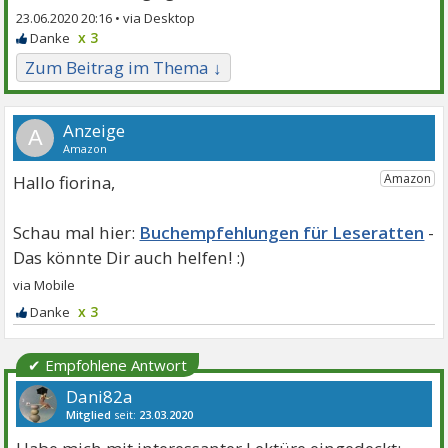
23.06.2020 20:16 •
x 3
Zum Beitrag im Thema ↓
A
Hallo fiorina,
Buchempfehlungen für Leseratten
x 3
✔ Empfohlene Antwort
Dani82a
Mitglied
seit:
23.03.2020
Beiträge:
1112
Danke:
1106
Themen:
1