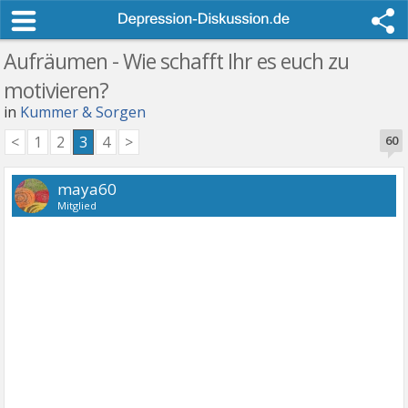
Aufräumen - Wie schafft Ihr es euch zu
motivieren?
in
Kummer & Sorgen
<
1
2
3
4
>
60
maya60
Mitglied