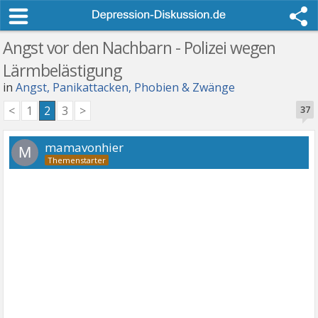
Angst vor den Nachbarn - Polizei wegen
Lärmbelästigung
in
Angst, Panikattacken, Phobien & Zwänge
<
1
2
3
>
37
mamavonhier
M