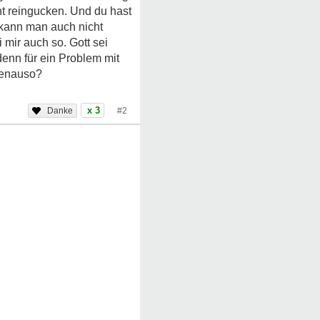
ht reingucken. Und du hast
 kann man auch nicht
mir auch so. Gott sei
denn für ein Problem mit
genauso?
x 3
#2