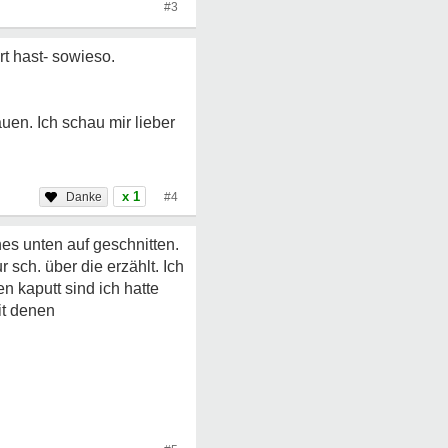
#3
t hast- sowieso.
uen. Ich schau mir lieber
x 1
#4
es unten auf geschnitten.
 sch. über die erzählt. Ich
 kaputt sind ich hatte
it denen