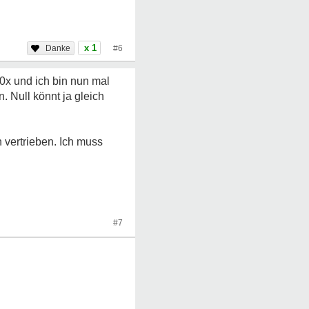
x 1
#6
x und ich bin nun mal
. Null könnt ja gleich
 vertrieben. Ich muss
#7