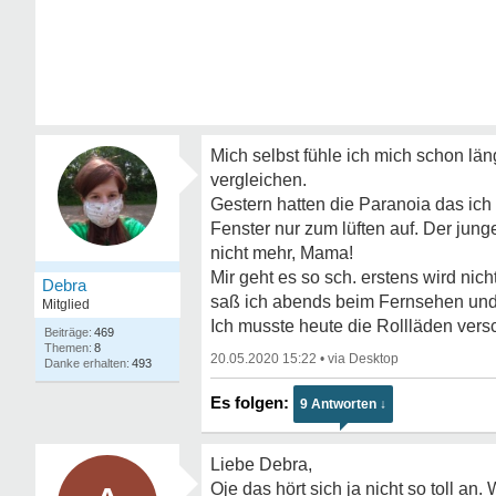
Mich selbst fühle ich mich schon län
vergleichen.
Gestern hatten die Paranoia das i
Fenster nur zum lüften auf. Der junge 
nicht mehr, Mama!
Mir geht es so sch. erstens wird nic
Debra
saß ich abends beim Fernsehen un
Mitglied
Ich musste heute die Rollläden versch
469
8
20.05.2020 15:22
•
493
9 Antworten ↓
Liebe Debra,
Oje das hört sich ja nicht so toll a