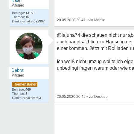
Kate
Mitglied
13159
16
20.05.2020 20:47
•
22992
@laluna74 die schauen nicht nur ab
auch hauptsächlich zu Hause in der Z
einer kommen. Jetzt mit Rollladen runt
Ich weiß nicht umzug wollte ich eig
unbedingt fragen warum oder wie das
Debra
Mitglied
469
8
20.05.2020 20:49
•
493