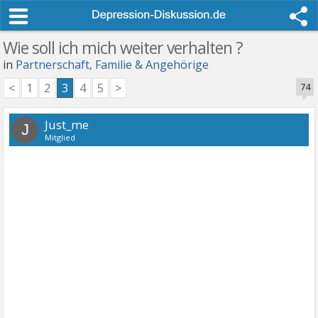
Wie soll ich mich weiter verhalten ?
in
Partnerschaft, Familie & Angehörige
<
1
2
3
4
5
>
74
Just_me
J
Mitglied