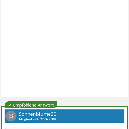
✔ Empfohlene Antwort
Sonnenblume20
S
Mitglied
seit:
22.06.2009
Beiträge:
1688
Danke:
3
Themen:
11