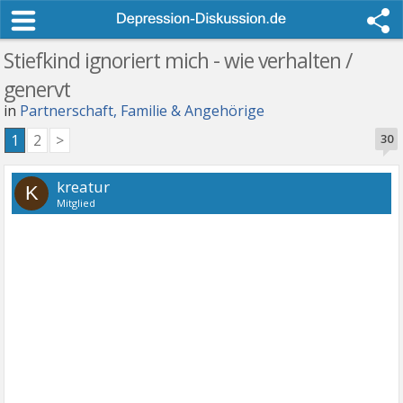
Stiefkind ignoriert mich - wie verhalten /
genervt
in
Partnerschaft, Familie & Angehörige
1
2
>
30
kreatur
K
Mitglied