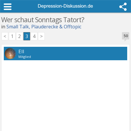
Wer schaut Sonntags Tatort?
in
Small Talk, Plauderecke & Offtopic
<
1
2
3
4
>
50
Ell
Mitglied