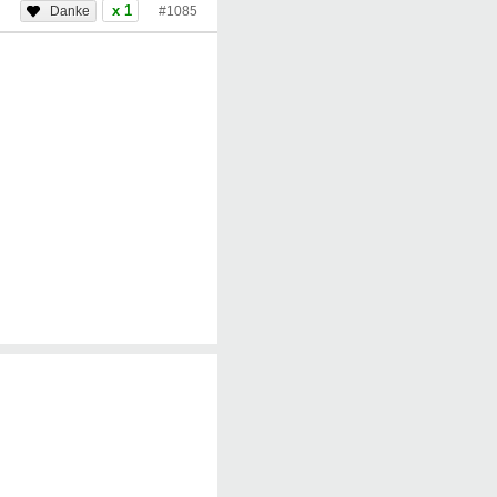
x 1
#1085