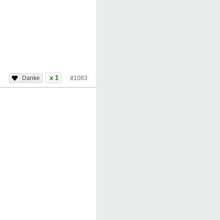
x 1
#1083