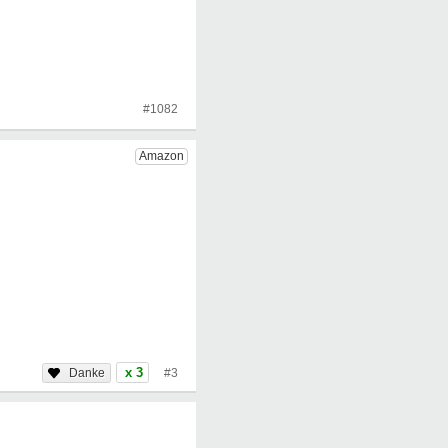
#1082
x 3
#3