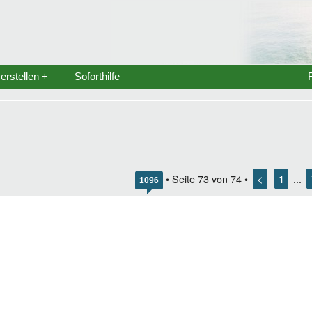
rstellen +
Soforthilfe
<
1
• Seite
73
von
74
•
...
1096