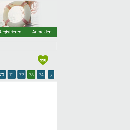
Registrieren
Anmelden
990
70
71
72
73
74
>