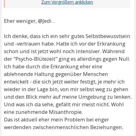
zu sorgen, auch sich seiner Selbstwirksamkeit
bewusst zu sein, könnte auch neues Vertauen
schaffen, was die eigenen Bedürfnisse betrifft u. wie
Eher weniger, @Jedi .
man zwischenmenschliche Beziehungen
zufriedenstellend gestalten kann.
Ich denke, dass ich ein sehr gutes Selbstbewusstsein
und -vertrauen habe. Hatte ich vor der Erkrankung
schon und ist jetzt wohl noch intensiver. Während
der "Psycho-Blütezeit" ging es allerdings gegen Null.
Ich habe durch die Erkrankung eher eine
ablehnende Haltung gegenüber Menschen
entwickelt - die sich jetzt weiter festigt, je mehr ich
wieder in der Lage bin, von mir selbst weg zu gehen
und den Blick mehr auf meine Umgebung zu lenken.
Und was ich da sehe, gefällt mir meist nicht. Wohl
eine zunehmende Misanthropie.
Das ist aktuell eher mein Problem bei enger
werdenden zwischenmenschlichen Beziehungen.