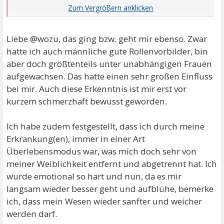
unbewusst, dafür gesorgt, dass ich bei Begegnungen
mit Männern sehr auf Distanz gegangen bin und auf
gar keinen Fall von jemandem abhängig sein wollte.
Liebe @wozu, das ging bzw. geht mir ebenso. Zwar
hatte ich auch männliche gute Rollenvorbilder, bin
aber doch größtenteils unter unabhängigen Frauen
aufgewachsen. Das hatte einen sehr großen Einfluss
bei mir. Auch diese Erkenntnis ist mir erst vor
kurzem schmerzhaft bewusst geworden.
Ich habe zudem festgestellt, dass ich durch meine
Erkrankung(en), immer in einer Art
Überlebensmodus war, was mich doch sehr von
meiner Weiblichkeit entfernt und abgetrennt hat. Ich
wurde emotional so hart und nun, da es mir
langsam wieder besser geht und aufblühe, bemerke
ich, dass mein Wesen wieder sanfter und weicher
werden darf.