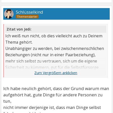
Schlüsselkind
Zitat von Jedi:
Ich weiß nun nicht, ob dies vielleicht auch zu Deinem
Thema gehört.
Unabhängiger zu werden, bei zwischenmenschlichen
Beziehungen (nicht nur in einer Paarbeziehung),
mehr sich selbst zu vertrauen, sich um die eigene
Sicherheit zu kümmern, gut für die Selbstfürsorge
zu sorgen, auch sich seiner Selbstwirksamkeit
bewusst zu sein, könnte auch neues Vertauen
schaffen, was die eigenen Bedürfnisse betrifft u. wie
Ich habe neulich gehört, dass der Grund warum man
man zwischenmenschliche Beziehungen
aufgehört hat, gute Dinge für andere Personen zu
zufriedenstellend gestalten kann.
tun,
nicht immer derjenige ist, dass man Dinge selbst