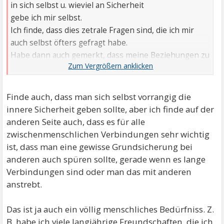
in sich selbst u. wieviel an Sicherheit
gebe ich mir selbst.
Ich finde, dass dies zetrale Fragen sind, die ich mir
auch selbst öfters gefragt habe.
Habe dann auch gemerkt, dass meine Beziehungen zu
anderen Menschen u. Umfeld
entspannter wurde u. ich auch Verlust von Kontakten,
diesen eher ohne inneres Drama u.
Finde auch, dass man sich selbst vorrangig die
Selbstzweifel begegnen konnte.
innere Sicherheit geben sollte, aber ich finde auf der
anderen Seite auch, dass es für alle
zwischenmenschlichen Verbindungen sehr wichtig
ist, dass man eine gewisse Grundsicherung bei
anderen auch spüren sollte, gerade wenn es lange
Verbindungen sind oder man das mit anderen
anstrebt.
Das ist ja auch ein völlig menschliches Bedürfniss. Z.
B. habe ich viele langjährige Freundschaften, die ich