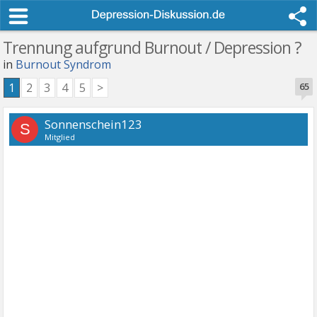
Trennung aufgrund Burnout / Depression ?
in
Burnout Syndrom
1
2
3
4
5
>
65
Sonnenschein123
S
Mitglied