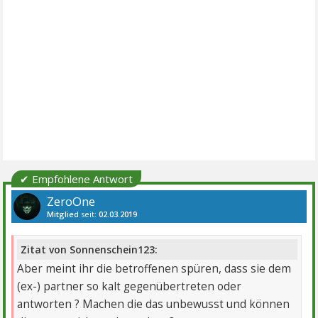
✔ Empfohlene Antwort
ZeroOne
Mitglied
seit:
02.03.2019
Beiträge:
2580
Danke:
5643
Themen:
6
Zitat von Sonnenschein123:
Aber meint ihr die betroffenen spüren, dass sie dem
(ex-) partner so kalt gegenübertreten oder
antworten ? Machen die das unbewusst und können