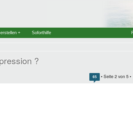
rstellen +
Soforthilfe
pression ?
• Seite
2
von
5
•
65