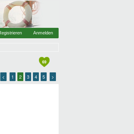
Registrieren
Anmelden
69
<
1
2
3
4
5
>