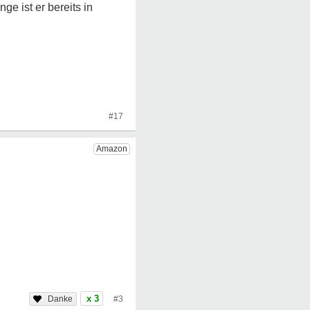
e ist er bereits in
#17
x 3
#3