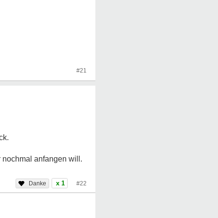
#21
ck.
er nochmal anfangen will.
x 1
#22