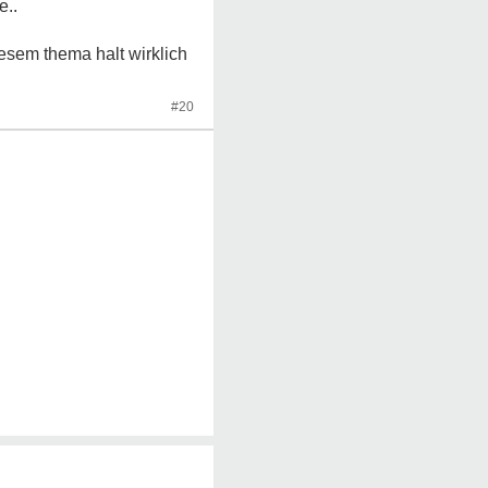
e..
iesem thema halt wirklich
#20