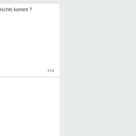
 nichts kommt ?
#18