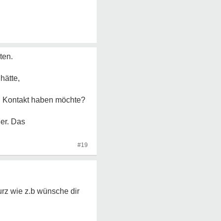
ten.
hätte,
ch Kontakt haben möchte?
her. Das
#19
urz wie z.b wünsche dir