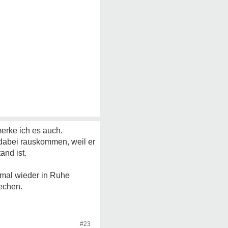
merke ich es auch.
 dabei rauskommen, weil er
nd ist.
tmal wieder in Ruhe
echen.
#23