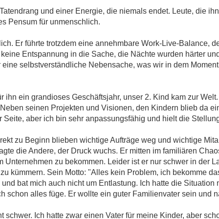
 Tatendrang und einer Energie, die niemals endet. Leute, die i
ses Pensum für unmenschlich.
lich. Er führte trotzdem eine annehmbare Work-Live-Balance, de
keine Entspannung in die Sache, die Nächte wurden härter und
eine selbstverständliche Nebensache, was wir in dem Moment 
r ihn ein grandioses Geschäftsjahr, unser 2. Kind kam zur Welt. 
eben seinen Projekten und Visionen, den Kindern blieb da ein
r Seite, aber ich bin sehr anpassungsfähig und hielt die Stellun
rekt zu Beginn blieben wichtige Aufträge weg und wichtige Mita
gte die Andere, der Druck wuchs. Er mitten im familiären Chaos
m Unternehmen zu bekommen. Leider ist er nur schwer in der L
zu kümmern. Sein Motto: "Alles kein Problem, ich bekomme das 
n und bat mich auch nicht um Entlastung. Ich hatte die Situation n
h schon alles füge. Er wollte ein guter Familienvater sein und na
ht schwer. Ich hatte zwar einen Vater für meine Kinder, aber s