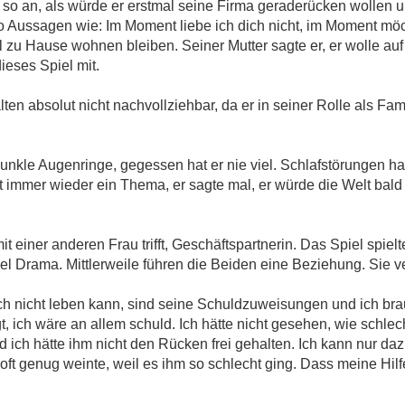
h so an, als würde er erstmal seine Firma geraderücken wollen 
 Aussagen wie: Im Moment liebe ich dich nicht, im Moment möch
l zu Hause wohnen bleiben. Seiner Mutter sagte er, er wolle auf
ieses Spiel mit.
ten absolut nicht nachvollziehbar, da er in seiner Rolle als Fam
nkle Augenringe, gegessen hat er nie viel. Schlafstörungen ha
ist immer wieder ein Thema, er sagte mal, er würde die Welt bal
t einer anderen Frau trifft, Geschäftspartnerin. Das Spiel spielt
l Drama. Mittlerweile führen die Beiden eine Beziehung. Sie vers
 nicht leben kann, sind seine Schuldzuweisungen und ich brau
gt, ich wäre an allem schuld. Ich hätte nicht gesehen, wie schle
und ich hätte ihm nicht den Rücken frei gehalten. Ich kann nur d
 oft genug weinte, weil es ihm so schlecht ging. Dass meine Hi