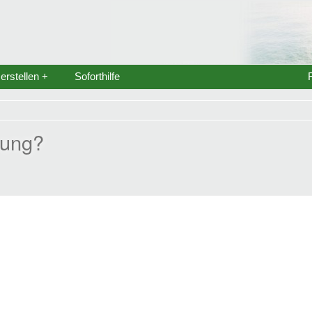
rstellen +
Soforthilfe
nung?