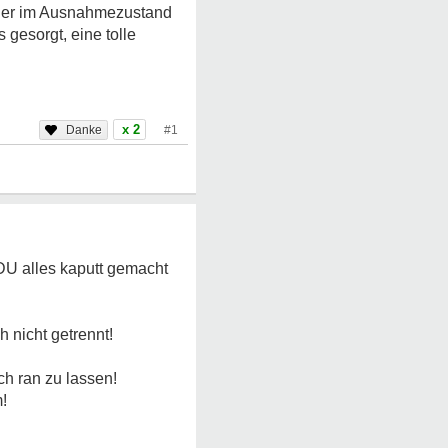
ass er im Ausnahmezustand
 gesorgt, eine tolle
x 2
#1
 DU alles kaputt gemacht
h nicht getrennt!
ch ran zu lassen!
!