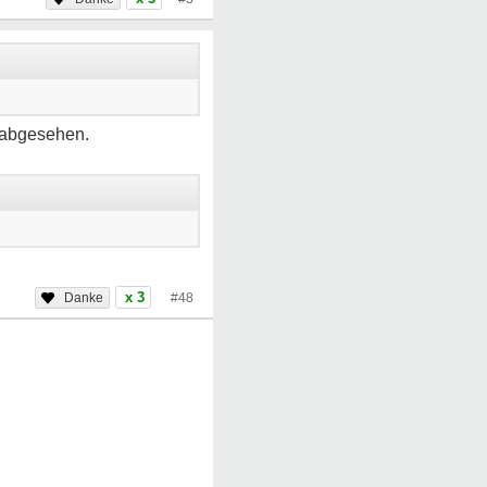
z abgesehen.
x 3
#48