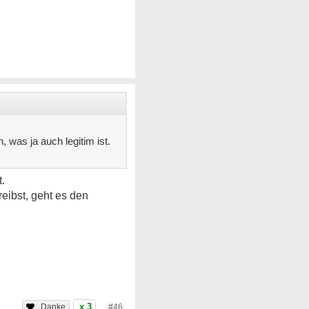
 was ja auch legitim ist.
.
eibst, geht es den
x 3
#46