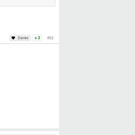
x 2
#52