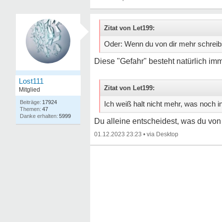
Zitat von Let199:
Oder: Wenn du von dir mehr schreibs
Diese "Gefahr" besteht natürlich im
Lost111
Zitat von Let199:
Mitglied
17924
Ich weiß halt nicht mehr, was noch i
47
5999
Du alleine entscheidest, was du von d
01.12.2023 23:23
•