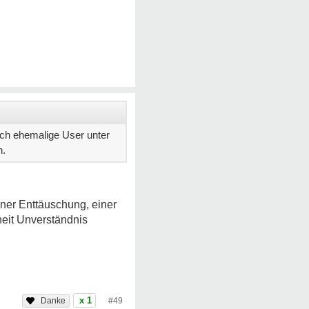
uch ehemalige User unter
n.
ner Enttäuschung, einer
theit Unverständnis
x 1
#49