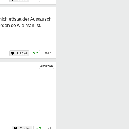
mich tröstet der Austausch
rden so wie man ist.
x 5
#47
x 3
#3