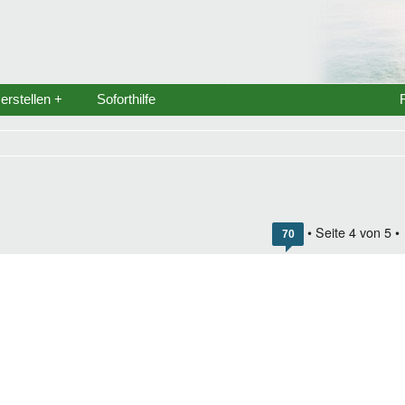
rstellen +
Soforthilfe
• Seite
4
von
5
•
70