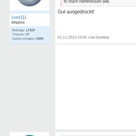
in mich reinfressen will.
Gut ausgedrückt!
Lost111
Mitglied
17924
47
01.12.2023 23:50
•
5999