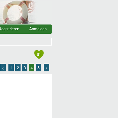
Registrieren
Anmelden
81
<
1
2
3
4
5
>