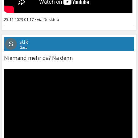
25.11.2023 01:17
•
stik
S
Gast
Niemand mehr da? Na denn