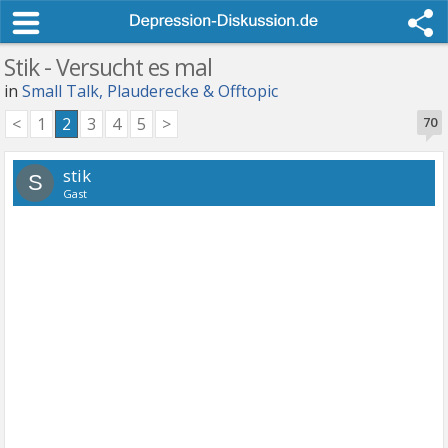
Stik - Versucht es mal
in
Small Talk, Plauderecke & Offtopic
<
1
2
3
4
5
>
70
stik
S
Gast