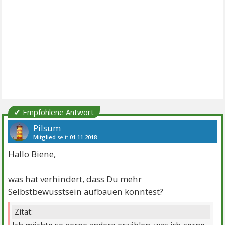
✔ Empfohlene Antwort
Pilsum
Mitglied
seit:
01.11.2018
Beiträge:
3866
Danke:
6615
Themen:
16
Hallo Biene,
was hat verhindert, dass Du mehr
Selbstbewusstsein aufbauen konntest?
Zitat: