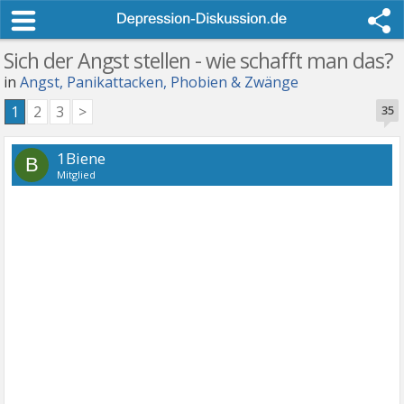
Sich der Angst stellen - wie schafft man das?
in
Angst, Panikattacken, Phobien & Zwänge
1
2
3
>
35
1Biene
B
Mitglied