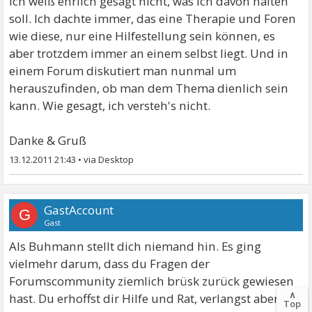
Ich weiß ehrlich gesagt nicht, was ich davon halten
soll. Ich dachte immer, das eine Therapie und Foren
wie diese, nur eine Hilfestellung sein können, es
aber trotzdem immer an einem selbst liegt. Und in
einem Forum diskutiert man nunmal um
herauszufinden, ob man dem Thema dienlich sein
kann. Wie gesagt, ich versteh's nicht.
Danke & Gruß
13.12.2011 21:43
•
GastAccount
G
Gast
Als Buhmann stellt dich niemand hin. Es ging
vielmehr darum, dass du Fragen der
Forumscommunity ziemlich brüsk zurück gewiesen
∧
hast. Du erhoffst dir Hilfe und Rat, verlangst aber im
Top