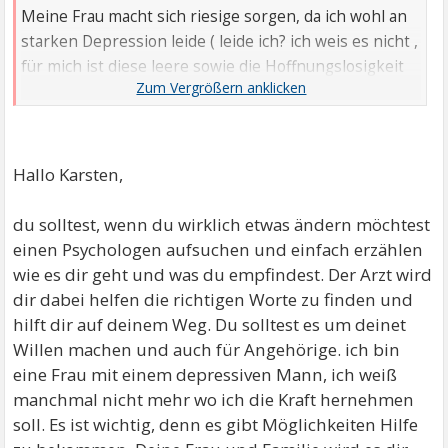
Meine Frau macht sich riesige sorgen, da ich wohl an
starken Depression leide ( leide ich? ich weis es nicht ,
für mich ist diese leere sowie die Hoffnungslosigkeit
normal )
jedoch versuche ich mir jetzt Hilfe zu suchen , weis
aber nicht recht wie ich das anfangen soll.
Hallo Karsten,
Hausarzt,ja ok, aber ich weis gar nicht recht was ich
dem sagen soll, ich habe eh Probleme mit menschen
du solltest, wenn du wirklich etwas ändern möchtest
Auge in Auge zu kommunizieren .
einen Psychologen aufsuchen und einfach erzählen
Dabei fühle ich mich noch schlechter habe angst was
wie es dir geht und was du empfindest. Der Arzt wird
falsches zu sagen oder noch schwächer zu wirken als
dir dabei helfen die richtigen Worte zu finden und
ich eh schon bin.
hilft dir auf deinem Weg. Du solltest es um deinet
Am liebsten hätte ich einfach Tabletten und gut ist,
Willen machen und auch für Angehörige. ich bin
jedoch denke ich das es wohl nicht so leicht seien wird
eine Frau mit einem depressiven Mann, ich weiß
.
manchmal nicht mehr wo ich die Kraft hernehmen
soll. Es ist wichtig, denn es gibt Möglichkeiten Hilfe
Wie und wo bekomme ich Hilfe, was ist der erste