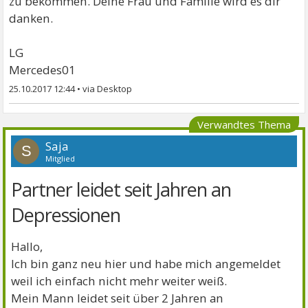
zu bekommen. Deine Frau und Familie wird es dir
schritt ?
danken.
Danke
LG
Mercedes01
25.10.2017 12:44
•
Verwandtes Thema
Saja
S
Mitglied
Partner leidet seit Jahren an
Depressionen
Hallo,
Ich bin ganz neu hier und habe mich angemeldet
weil ich einfach nicht mehr weiter weiß.
Mein Mann leidet seit über 2 Jahren an