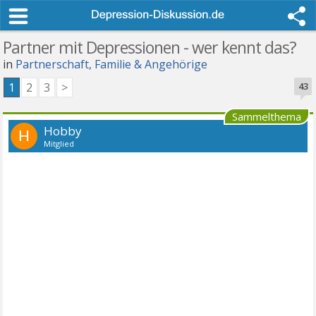
Partner mit Depressionen - wer kennt das?
in
Partnerschaft, Familie & Angehörige
1
2
3
>
43
Sammelthema
Hobby
H
Mitglied