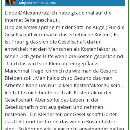
Mitglied
seit:
12.07.2019
Beiträge:
1517
Danke:
3285
Themen:
8
Liebe @Alexandra2 Ich habe grade mal auf die
Internet Seite geschaut .
Und als erstes sprang mir der Satz ins Auge ( Für die
Gesellschaft verursacht das erhebliche Kosten ) Es
ist Traurig das sich die Gesellschaft da hin
entwickelt hat den Menschen als Kostenfaktor zu
sehen . Ich gebe Hilfe wenn die Kosten gedeckt sind
. Und das wird von Klein auf eingepflanzt .
Manchmal Frage ich mich da wie man da Gesund
Bleiben soll . Man hält sich so Gesund das man
Arbeiten Kann um nur ja kein Kostenfaktor zu sein .
Ich fühle mich heute noch als Kostenfaktor der
Gesellschaft. Aber sollte das Leben in der
Gesellschafft nicht aus geben und nehmen
bestehen . Ein Kleiner teil der Gesellschaft Hortet
das Geld und bestimmt das wir ein Kostenfaktor
sind . So können wir ja gar nicht auseinander halten