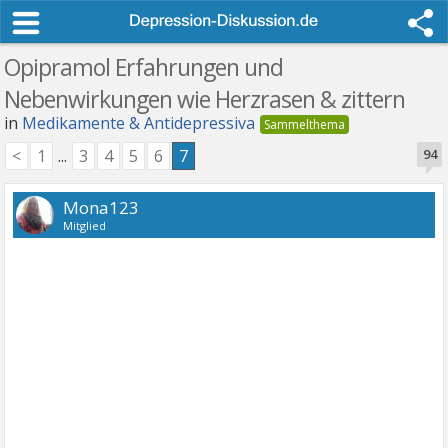
Opipramol Erfahrungen und
Nebenwirkungen wie Herzrasen & zittern
in
Medikamente & Antidepressiva
<
1
...
3
4
5
6
7
94
Mona123
Mitglied