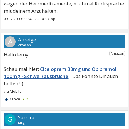
wegen der Herzmedikamente, nochmal Rücksprache
mit deinem Arzt halten.
09.12.2009 09:34
•
A
Hallo leroy,
Citalopram 30mg und Opipramol
100mg - Schweißausbrüche
x 3
Sandra
S
Mitglied