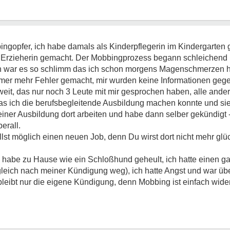
ingopfer, ich habe damals als Kinderpflegerin im Kindergarten 
 Erzieherin gemacht. Der Mobbingprozess begann schleichend u
nn war es so schlimm das ich schon morgens Magenschmerzen hat
mer mehr Fehler gemacht, mir wurden keine Informationen gege
weit, das nur noch 3 Leute mit mir gesprochen haben, alle ande
das ich die berufsbegleitende Ausbildung machen konnte und sie
ner Ausbildung dort arbeiten und habe dann selber gekündigt ---
erall.
llst möglich einen neuen Job, denn Du wirst dort nicht mehr gl
ich habe zu Hause wie ein Schloßhund geheult, ich hatte einen 
eich nach meiner Kündigung weg), ich hatte Angst und war übe
 bleibt nur die eigene Kündigung, denn Mobbing ist einfach wider