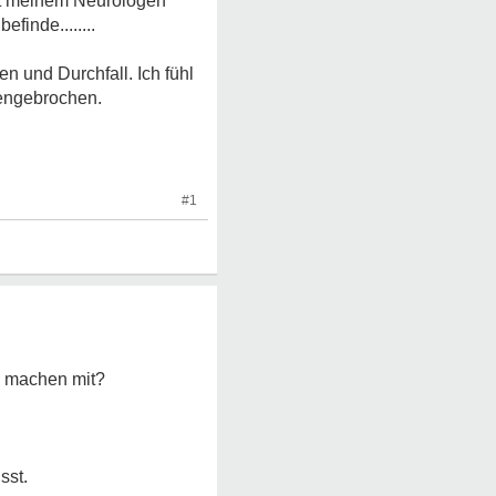
mit meinem Neurologen
finde........
 und Durchfall. Ich fühl
mengebrochen.
#1
n machen mit?
sst.