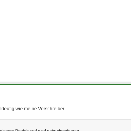
indeutig wie meine Vorschreiber
 diesem Betrieb und sind sehr eingefahren.