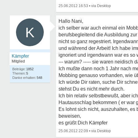
25.06.2012 16:53
•
Hallo Nani,
K
ich selber war auch einmal ein Mobb
berufsbegleitend die Ausbildung zur
nicht so ganz regestriert. Irgendwa
und während der Arbeit! Ich habe im
ignoriert und irgendwann war es so 
Kämpfer
Mitglied
--- warum? ----- sie waren neidisch 
Ich mußte dann noch 1 Jahr nach mei
1852
5
Mobbing genauso vorhanden, wie üb
548
Ich würde Dir raten, suche Dir schne
stehst Du es nicht mehr durch.
Ich bin relativ selbstbewußt, aber 
Hautausschlag bekommen ( er war gl
Es lohnt sich nicht, auszuhalten, es
beweisen,
es grüßt Dich Kämpfer
25.06.2012 22:09
•