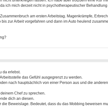
n nicht unterkriegen lassen. Ich habe aber trotzdem eine Kur 
da ich mich derzeit nicht in psychotherapeutischer Behandlung be
Zusammenbruch am ersten Arbeitstag. Magenkrämpfe, Erbrechen
Auto bis zur Arbeit vorgefahren und dann im Auto heulend zusam
ing?
 da erlebst.
 Arbeitsstelle das Gefühl ausgegrenzt zu werden.
den nach hauptsächlich von einer Person aus und die andere
it deinem Chef zu sprechen.
ende dich an diesen.
r die Beweislage. Bedeutet, dass du das Mobbing beweisen mu