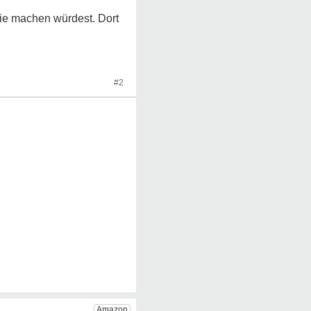
pie machen würdest. Dort
#2