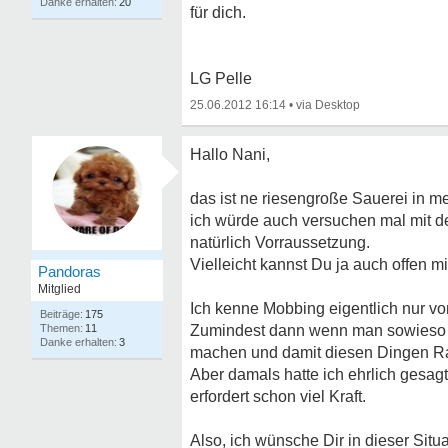
20
für dich.
LG Pelle
25.06.2012 16:14
•
Hallo Nani,
das ist ne riesengroße Sauerei in m
ich würde auch versuchen mal mit de
natürlich Vorraussetzung.
Vielleicht kannst Du ja auch offen m
Pandoras
Mitglied
Ich kenne Mobbing eigentlich nur v
175
11
Zumindest dann wenn man sowieso seh
3
machen und damit diesen Dingen Ra
Aber damals hatte ich ehrlich gesag
erfordert schon viel Kraft.
Also, ich wünsche Dir in dieser Situ