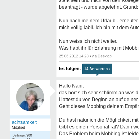
stark sein und mich von den Kollege
beantragt - wurde abgelehnt. Grund: 
Nun nach meinem Urlaub - erneuter 
mich völlig labil. Ich bin mit dem 
Nun weiss ich nicht weiter.
Was habt ihr für Erfahrung mit Mobb
25.06.2012 14:28
•
14 Antworten ↓
Hallo Nani,
das hört sich sehr schlimm an was du
Hattest du von Beginn an auf deiner
Geht dieses Mobbing deinem Empfin
Du hast natürlich die Möglichkeit m
achtsamkeit
Gibt es einen Personal rat? Dann w
Mitglied
Das Problem beim Mobbing ist leide
900