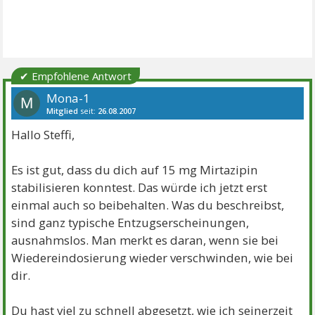
✔ Empfohlene Antwort
Mona-1
M
Mitglied
seit:
26.08.2007
Beiträge:
79
Danke:
2
Themen:
1
Hallo Steffi,
Es ist gut, dass du dich auf 15 mg Mirtazipin
stabilisieren konntest. Das würde ich jetzt erst
einmal auch so beibehalten. Was du beschreibst,
sind ganz typische Entzugserscheinungen,
ausnahmslos. Man merkt es daran, wenn sie bei
Wiedereindosierung wieder verschwinden, wie bei
dir.
Du hast viel zu schnell abgesetzt, wie ich seinerzeit