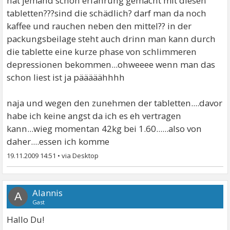
hat jemand schon erfahrung gemacht mit diesen
tabletten???sind die schädlich? darf man da noch
kaffee und rauchen neben den mittel?? in der
packungsbeilage steht auch drinn man kann durch
die tablette eine kurze phase von schlimmeren
depressionen bekommen...ohweeee wenn man das
schon liest ist ja pääääähhhh
naja und wegen den zunehmen der tabletten....davor
habe ich keine angst da ich es eh vertragen
kann...wieg momentan 42kg bei 1.60......also von
daher....essen ich komme
19.11.2009 14:51
•
Alannis
A
Gast
Hallo Du!