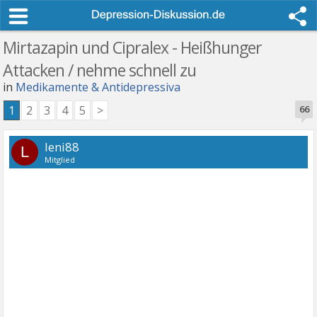
Mirtazapin und Cipralex - Heißhunger
Attacken / nehme schnell zu
in
Medikamente & Antidepressiva
1
2
3
4
5
>
66
leni88
L
Mitglied