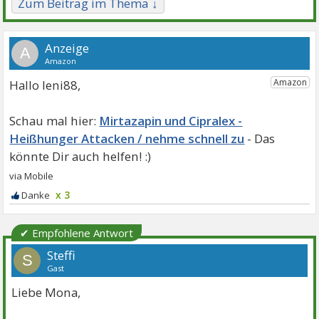
Zum Beitrag im Thema ↓
A
Hallo leni88,
Mirtazapin und Cipralex -
Heißhunger Attacken / nehme schnell zu
x 3
✔ Empfohlene Antwort
Steffi
S
Gast
Liebe Mona,